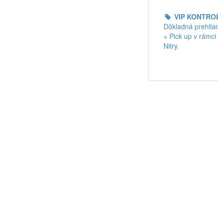
VIP KONTRO
Dôkladná prehlia
+ Pick up v rámci
Nitry.