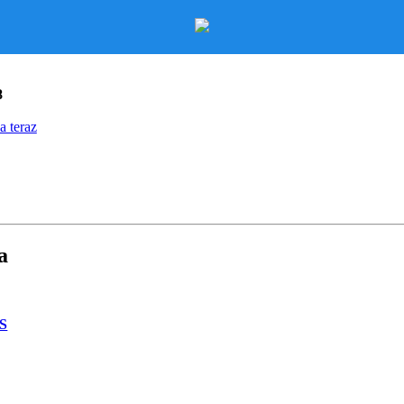
8
a teraz
a
S