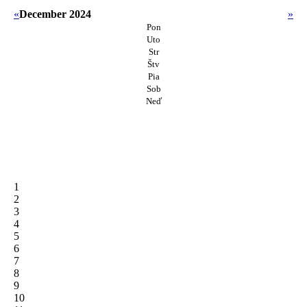
«
December 2024
»
Pon
Uto
Str
Štv
Pia
Sob
Neď
1
2
3
4
5
6
7
8
9
10